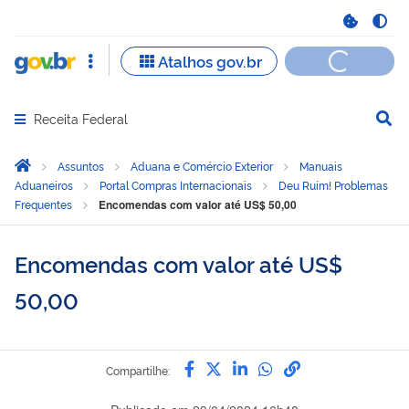
Receita Federal
Abrir menu principal de navegação
Você está aqui:
Página Inicial
Assuntos
Aduana e Comércio Exterior
Manuais
Aduaneiros
Portal Compras Internacionais
Deu Ruim! Problemas
Frequentes
Encomendas com valor até US$ 50,00
Encomendas com valor até US$
50,00
Compartilhe por Facebook
Compartilhe por Twitter
Compartilhe por Link
Compartilhe por 
link para Copia
Compartilhe: