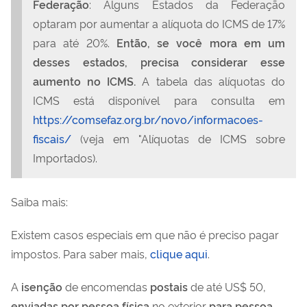
Federação
: Alguns Estados da Federação
optaram por aumentar a alíquota do ICMS de 17%
para até 20%.
Então, se você mora em um
desses estados, precisa considerar esse
aumento no ICMS.
A tabela das alíquotas do
ICMS está disponível para consulta em
https://comsefaz.org.br/novo/informacoes-
fiscais/
(veja em "Alíquotas de ICMS sobre
Importados).
Saiba mais:
Existem casos especiais em que não é preciso pagar
impostos. Para saber mais,
clique aqui
.
A
isenção
de encomendas
postais
de até US$ 50,
enviadas por pessoa física
no exterior
para pessoa