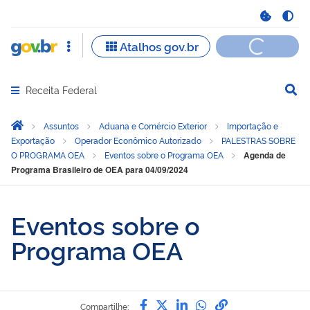
Receita Federal
Abrir menu principal de navegação
Você está aqui:
Página Inicial
Assuntos
Aduana e Comércio Exterior
Importação e
Exportação
Operador Econômico Autorizado
PALESTRAS SOBRE
O PROGRAMA OEA
Eventos sobre o Programa OEA
Agenda de
Programa Brasileiro de OEA para 04/09/2024
Eventos sobre o
Programa OEA
Compartilhe por Facebook
Compartilhe por Twitter
Compartilhe por Link
Compartilhe por 
link para Copia
Compartilhe: