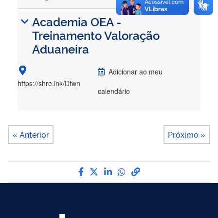
Academia OEA -
Treinamento Valoração
Aduaneira
Adicionar ao meu
https://shre.ink/Dfwn
calendário
« Anterior
Próximo »
Compartilhe por Facebook
Compartilhe por Twitter
Compartilhe por LinkedIn
Compartilhe por What
link para Copiar par