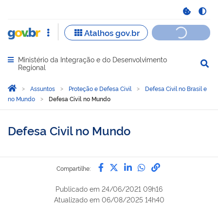
Ministério da Integração e do Desenvolvimento
Abrir menu principal de navegação
Regional
Você está aqui:
Página Inicial
Assuntos
Proteção e Defesa Civil
Defesa Civil no Brasil e
no Mundo
Defesa Civil no Mundo
Defesa Civil no Mundo
Compartilhe por Facebook
Compartilhe por Twitter
Compartilhe por Lin
Compartilhe por
link para Copi
Compartilhe:
Publicado em
24/06/2021 09h16
Atualizado em
06/08/2025 14h40