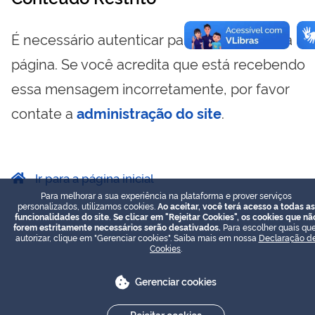
É necessário autenticar para visualizar essa
página. Se você acredita que está recebendo
essa mensagem incorretamente, por favor
contate a
administração do site
.
Ir para a página inicial
Para melhorar a sua experiência na plataforma e prover serviços
personalizados, utilizamos cookies.
Ao aceitar, você terá acesso a todas as
funcionalidades do site. Se clicar em "Rejeitar Cookies", os cookies que nã
forem estritamente necessários serão desativados.
Para escolher quais que
autorizar, clique em "Gerenciar cookies". Saiba mais em nossa
Declaração d
Cookies
.
Gerenciar cookies
Rejeitar cookies