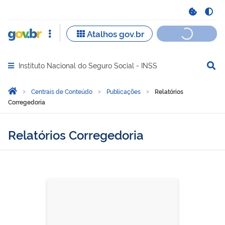
Instituto Nacional do Seguro Social - INSS
Abrir menu principal de navegação
Você está aqui:
Página Inicial
Centrais de Conteúdo
Publicações
Relatórios
Corregedoria
Relatórios Corregedoria