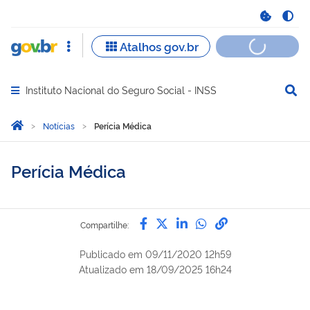
Instituto Nacional do Seguro Social - INSS
Abrir menu principal de navegação
Você está aqui:
Página Inicial
Notícias
Perícia Médica
Perícia Médica
Compartilhe por Facebook
Compartilhe por Twitter
Compartilhe por Lin
Compartilhe por
link para Copi
Compartilhe:
Publicado em
09/11/2020 12h59
Atualizado em
18/09/2025 16h24