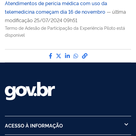
Atendimentos de perícia médica com uso da
telemedicina começam dia 16 de novembro
— última
modificação 25/07/2024 09h51
Termo de Adesão de Participação da Experiência Piloto está
disponível
Compartilhe por Facebook
Compartilhe por Twitter
Compartilhe por LinkedI
Compartilhe por Wha
link para Copiar pa
ACESSO À INFORMAÇÃO