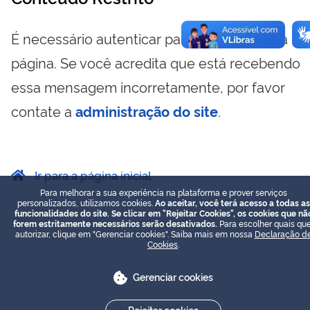
É necessário autenticar para visualizar essa
página. Se você acredita que está recebendo
essa mensagem incorretamente, por favor
contate a
administração do site
.
Ir para a página inicial
Para melhorar a sua experiência na plataforma e prover serviços
personalizados, utilizamos cookies.
Ao aceitar, você terá acesso a todas as
funcionalidades do site. Se clicar em "Rejeitar Cookies", os cookies que nã
forem estritamente necessários serão desativados.
Para escolher quais que
autorizar, clique em "Gerenciar cookies". Saiba mais em nossa
Declaração d
Cookies
.
Gerenciar cookies
Rejeitar cookies