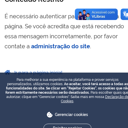
É necessário autenticar para visualizar essa
página. Se você acredita que está recebendo
essa mensagem incorretamente, por favor
contate a
administração do site
.
Ir para a página inicial
Para melhorar a sua experiência na plataforma e prover serviços
personalizados, utilizamos cookies.
Ao aceitar, você terá acesso a todas as
funcionalidades do site. Se clicar em "Rejeitar Cookies", os cookies que nã
forem estritamente necessários serão desativados.
Para escolher quais que
autorizar, clique em "Gerenciar cookies". Saiba mais em nossa
Declaração d
Cookies
.
Gerenciar cookies
Rejeitar cookies