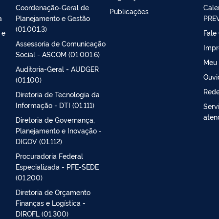
Coordenação-Geral de
Cale
Publicações
a
Planejamento e Gestão
PRE
(01.001.3)
 e
Fale
Assessoria de Comunicação
Impr
Social - ASCOM (01.001.6)
Meu
Auditoria-Geral - AUDGER
Ouvi
(01.100)
Rede
Diretoria de Tecnologia da
Informação - DTI (01.111)
Serv
aten
Diretoria de Governança,
Planejamento e Inovação -
DIGOV (01.112)
Procuradoria Federal
Especializada - PFE-SEDE
(01.200)
Diretoria de Orçamento
Finanças e Logística -
DIROFL (01.300)