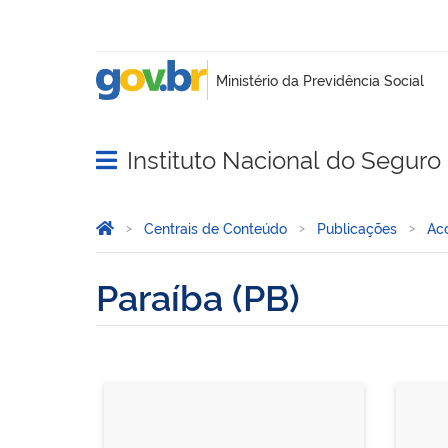
Instituto Nacional do Seguro 
Abrir menu principal de navegação
Você está aqui:
Página Inicial
Centrais de Conteúdo
Publicações
Ac
Paraíba (PB)