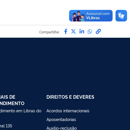
Compartilhe por Facebo
Compartilhe por Twit
Compartilhe por L
Compartilhe p
link para C
Compartilhe:
AIS DE
DIREITOS E DEVERES
NDIMENTO
dimento em Libras do
Acordos internacionais
S
Aposentadorias
ral 135
Auxílio-reclusão