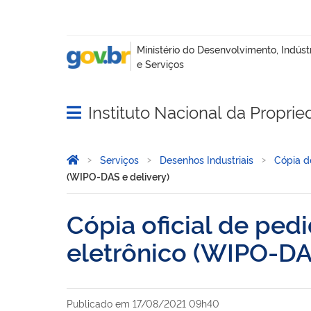
Instituto Nacional da Proprie
Abrir menu principal de navegação
Você está aqui:
Página Inicial
Serviços
Desenhos Industriais
Cópia d
(WIPO-DAS e delivery)
Cópia oficial de ped
eletrônico (WIPO-DAS
Publicado em
17/08/2021 09h40