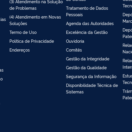
(3) Atendimento na Solução
Tecn
de Problemas
Tratamento de Dados
Pessoais
Depó
(4) Atendimento em Novas
ias
Marc
Soluções
Agenda das Autoridades
Depó
Termo de Uso
Excelência da Gestão
Pate
Política de Privacidade
Ouvidoria
Rela
Endereços
Comitês
Naci
Gestão da Integridade
Rela
Inte
Gestão da Qualidade
as
Estu
Segurança da Informação
ao
Tecn
Disponibilidade Técnica de
Trâmi
Sistemas
Pate
s