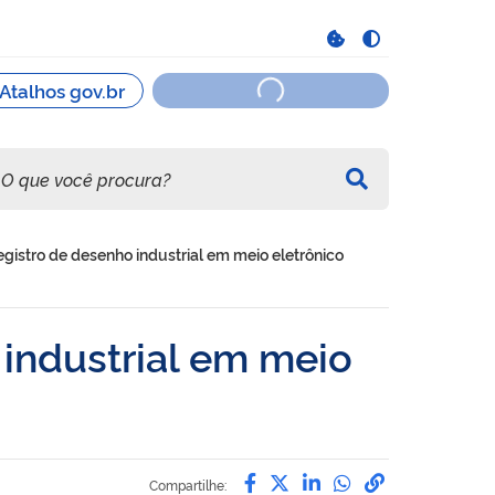
registro de desenho industrial em meio eletrônico
 industrial em meio
Compartilhe por Facebo
Compartilhe por Twit
Compartilhe por L
Compartilhe p
link para C
Compartilhe: