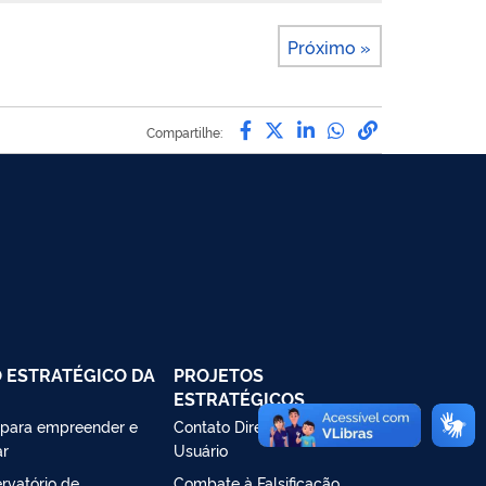
Próximo »
Compartilhe por Facebo
Compartilhe por Twit
Compartilhe por L
Compartilhe p
link para C
Compartilhe:
 ESTRATÉGICO DA
PROJETOS
ESTRATÉGICOS
 para empreender e
Contato Direto com o
ar
Usuário
rvatório de
Combate à Falsificação