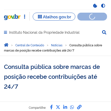
Instituto Nacional da Propriedade Industrial
Abrir menu principal de navegação
Você está aqui:
Página Inicial
Central de Conteúdo
Notícias
Consulta pública sobre
marcas de posição recebe contribuições até 24/7
Consulta pública sobre marcas de
posição recebe contribuições até
24/7
Compartilhe por Facebook
Compartilhe por Twitter
Compartilhe por Lin
Compartilhe por
link para Copi
Compartilhe: