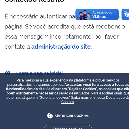
É necessário autenticar para visualizar essa
página. Se você acredita que está recebendo
essa mensagem incorretamente, por favor
contate a
administração do site
.
Ir para a página inicial
Para melhorar a sua experiência na plataforma e prover serviços
personalizados, utilizamos cookies.
Ao aceitar, você terá acesso a todas as
funcionalidades do site. Se clicar em "Rejeitar Cookies", os cookies que nã
forem estritamente necessários serão desativados.
Para escolher quais que
autorizar, clique em "Gerenciar cookies". Saiba mais em nossa
Declaração d
Cookies
.
Gerenciar cookies
Rejeitar cookies