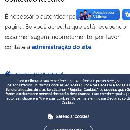
É necessário autenticar para visualizar essa
página. Se você acredita que está recebendo
essa mensagem incorretamente, por favor
contate a
administração do site
.
Ir para a página inicial
Para melhorar a sua experiência na plataforma e prover serviços
personalizados, utilizamos cookies.
Ao aceitar, você terá acesso a todas as
funcionalidades do site. Se clicar em "Rejeitar Cookies", os cookies que nã
forem estritamente necessários serão desativados.
Para escolher quais que
autorizar, clique em "Gerenciar cookies". Saiba mais em nossa
Declaração d
Cookies
.
Gerenciar cookies
Rejeitar cookies