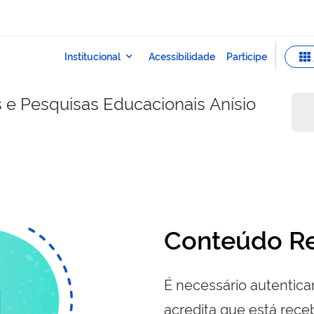
s e Pesquisas Educacionais Anísio
Conteúdo Re
É necessário autenticar
acredita que está re