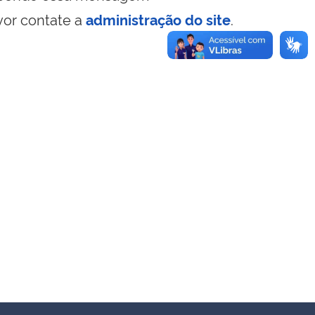
vor contate a
administração do site
.