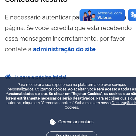
É necessário autenticar para visualizar essa
página. Se você acredita que está recebendo
essa mensagem incorretamente, por favor
contate a
administração do site
.
Ir para a página inicial
Para melhorar a sua experiência na plataforma e prover serviços
personalizados, utilizamos cookies.
Ao aceitar, você terá acesso a todas as
funcionalidades do site. Se clicar em "Rejeitar Cookies", os cookies que nã
forem estritamente necessários serão desativados.
Para escolher quais que
autorizar, clique em "Gerenciar cookies". Saiba mais em nossa
Declaração d
Cookies
.
Gerenciar cookies
Rejeitar cookies