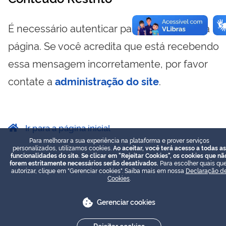
É necessário autenticar para visualizar essa
página. Se você acredita que está recebendo
essa mensagem incorretamente, por favor
contate a
administração do site
.
Ir para a página inicial
Para melhorar a sua experiência na plataforma e prover serviços
personalizados, utilizamos cookies.
Ao aceitar, você terá acesso a todas as
funcionalidades do site. Se clicar em "Rejeitar Cookies", os cookies que nã
forem estritamente necessários serão desativados.
Para escolher quais que
autorizar, clique em "Gerenciar cookies". Saiba mais em nossa
Declaração d
Cookies
.
Gerenciar cookies
Rejeitar cookies