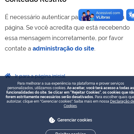
É necessário autenticar para visualizar essa
página. Se você acredita que está recebendo
essa mensagem incorretamente, por favor
contate a
administração do site
.
Ir para a página inicial
Para melhorar a sua experiência na plataforma e prover serviços
personalizados, utilizamos cookies.
Ao aceitar, você terá acesso a todas as
funcionalidades do site. Se clicar em "Rejeitar Cookies", os cookies que nã
forem estritamente necessários serão desativados.
Para escolher quais que
autorizar, clique em "Gerenciar cookies". Saiba mais em nossa
Declaração d
Cookies
.
Gerenciar cookies
Rejeitar cookies