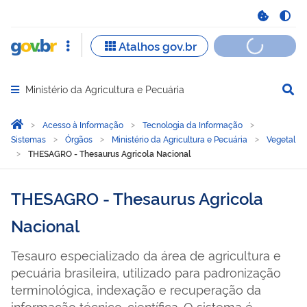
Ministério da Agricultura e Pecuária
Abrir menu principal de navegação
Você está aqui:
Página Inicial
Acesso à Informação
Tecnologia da Informação
Sistemas
Órgãos
Ministério da Agricultura e Pecuária
Vegetal
THESAGRO - Thesaurus Agricola Nacional
THESAGRO - Thesaurus Agricola
Nacional
Tesauro especializado da área de agricultura e
pecuária brasileira, utilizado para padronização
terminológica, indexação e recuperação da
informação técnico-científica. O sistema é