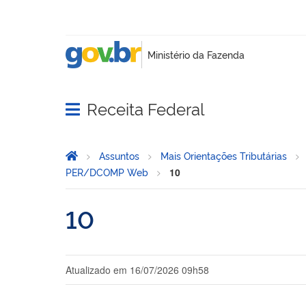
Receita Federal
Abrir menu principal de navegação
Página Inicial
Você está aqui:
Assuntos
Mais Orientações Tributárias
PER/DCOMP Web
10
10
Atualizado em
16/07/2026 09h58