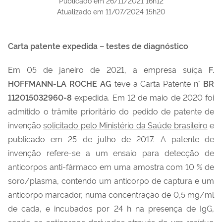
Publicado em
26/11/2021 16h12
Atualizado em
11/07/2024 15h20
Carta patente expedida – testes de diagnóstico
Em
05 de janeiro de 2021, a empresa suíça
F.
HOFFMANN-LA ROCHE AG
teve a Carta Patente n°
BR
112015032960-8
expedida. Em 12 de maio de 2020 foi
admitido o trâmite prioritário do pedido de patente de
invenção
solicitado pelo Ministério da Saúde brasileiro
e
publicado em 25 de julho de 2017. A patente de
invenção refere-se a um ensaio para detecção de
anticorpos anti-fármaco em uma amostra com 10 % de
soro/plasma, contendo um anticorpo de captura e um
anticorpo marcador, numa concentração de 0,5 mg/ml
de cada, e incubados por 24 h na presença de IgG,
sendo os anticorpos derivados através de um resíduo