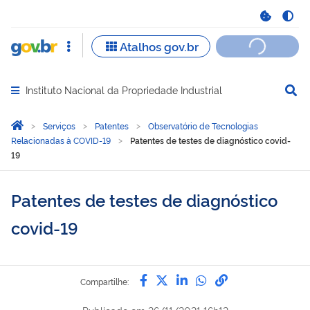
Instituto Nacional da Propriedade Industrial
Abrir menu principal de navegação
Você está aqui:
Página Inicial
Serviços
Patentes
Observatório de Tecnologias
Relacionadas à COVID-19
Patentes de testes de diagnóstico covid-
19
Patentes de testes de diagnóstico
covid-19
Compartilhe por Facebook
Compartilhe por Twitter
Compartilhe por Lin
Compartilhe por
link para Copi
Compartilhe: