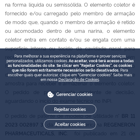
na forma líquida ou semissólida. O elemento coletor é
fornecido e/ou carregado pelo membro de armação
de modo que, quando o membro de armação é retido
ou acomodado dentro de uma narina, o elemento
coletor entra em contato e/ou se engata com uma
superfície interna ou tecido da cavidade nasal para
Para melhorar a sua experiência na plataforma e prover serviços
receber e coletar a amostra. A invenção também
personalizados, utilizamos cookies.
Ao aceitar, você terá acesso a todas
fornece um kit de coleta de amostra que compreende o
as funcionalidades do site. Se clicar em "Rejeitar Cookies", os cookies
que não forem estritamente necessários serão desativados.
Para
dispositivo de coleta de amostra e um recipiente de
escolher quais quer autorizar, clique em "Gerenciar cookies". Saiba mais
em nossa
Declaração de Cookies
.
amostra para receber e armazenar o elemento coletor.
O pedido de patente está pendente de decisão,
Gerenciar cookies
aguardando o início do exame técnico no INPI.
Rejeitar cookies
O pedido de patente de modelo de utilidade n°
BR 11
Aceitar cookies
2023 002897 3
da empresa americana
REGENERON
PHARMACEUTICALS, INC
. foi publicado em 21 de