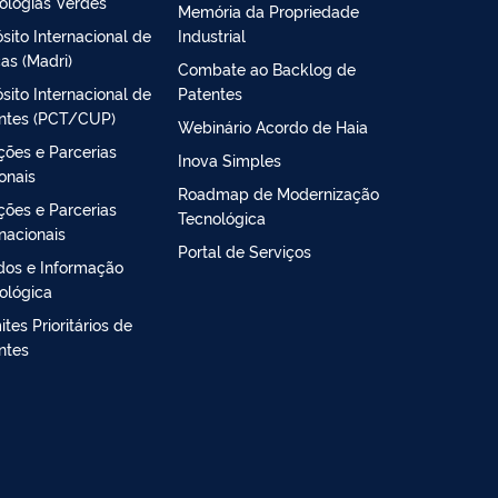
ologias Verdes
Memória da Propriedade
sito Internacional de
Industrial
as (Madri)
Combate ao Backlog de
sito Internacional de
Patentes
ntes (PCT/CUP)
Webinário Acordo de Haia
ções e Parcerias
Inova Simples
onais
Roadmap de Modernização
ções e Parcerias
Tecnológica
rnacionais
Portal de Serviços
dos e Informação
ológica
tes Prioritários de
ntes