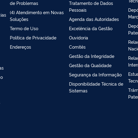
Tecn
de Problemas
Tratamento de Dados
Pessoais
Depó
(4) Atendimento em Novas
ias
Marc
Soluções
Agenda das Autoridades
Depó
Termo de Uso
Excelência da Gestão
Pate
Política de Privacidade
Ouvidoria
Rela
Endereços
Comitês
Naci
Gestão da Integridade
Rela
Inte
Gestão da Qualidade
as
Estu
Segurança da Informação
ao
Tecn
Disponibilidade Técnica de
Trâmi
Sistemas
Pate
s