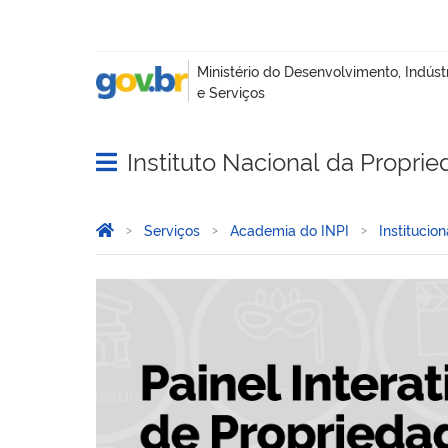
Instituto Nacional da Proprie
Abrir menu principal de navegação
Você está aqui:
Página Inicial
Serviços
Academia do INPI
Institucion
Pílulas de PI