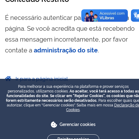
É necessário autenticar para visualizar essa
página. Se você acredita que está recebendo
essa mensagem incorretamente, por favor
contate a
administração do site
.
Ir para a página inicial
Para melhorar a sua experiência na plataforma e prover serviços
personalizados, utilizamos cookies.
Ao aceitar, você terá acesso a todas as
funcionalidades do site. Se clicar em "Rejeitar Cookies", os cookies que nã
forem estritamente necessários serão desativados.
Para escolher quais que
autorizar, clique em "Gerenciar cookies". Saiba mais em nossa
Declaração d
Cookies
.
Gerenciar cookies
Rejeitar cookies