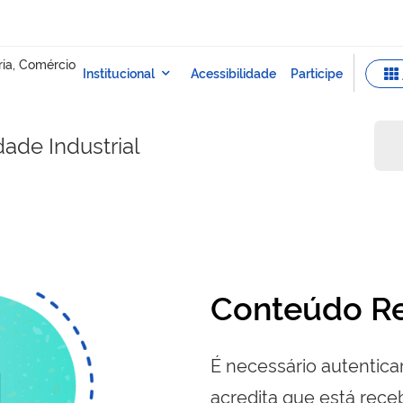
dade Industrial
Conteúdo Re
É necessário autenticar
acredita que está re