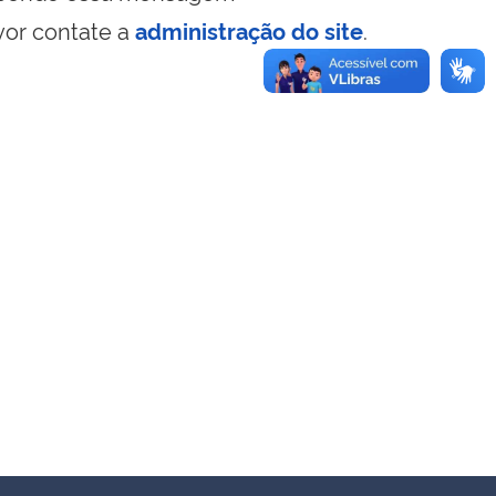
vor contate a
administração do site
.