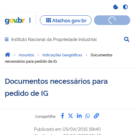
Instituto Nacional da Propriedade Industrial
Abrir menu principal de navegação
Você está aqui:
Página Inicial
Assuntos
Indicações Geográficas
Documentos
necessários para pedido de IG
Documentos necessários para
pedido de IG
Compartilhe por Facebook
Compartilhe por Twitter
Compartilhe por Lin
Compartilhe por
link para Copi
Compartilhe:
Publicado em
09/04/2015 16h40