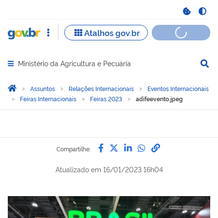
Ministério da Agricultura e Pecuária
Abrir menu principal de navegação
Você está aqui:
Página Inicial
Assuntos
Relações Internacionais
Eventos Internacionais
Feiras Internacionais
Feiras 2023
adifeevento.jpeg
Compartilhe por Facebook
Compartilhe por Twitter
Compartilhe por Lin
Compartilhe por
link para Copi
Compartilhe:
Atualizado em
16/01/2023 16h04