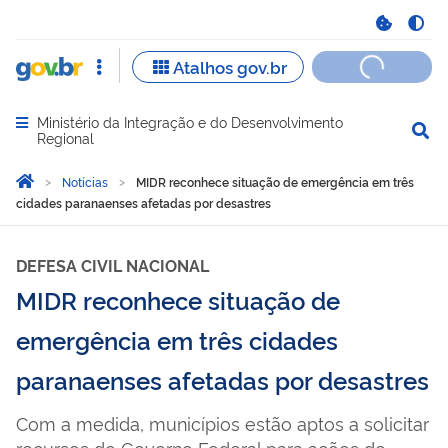
Ministério da Integração e do Desenvolvimento
Abrir menu principal de navegação
Regional
Você está aqui:
Página Inicial
Notícias
MIDR reconhece situação de emergência em três
cidades paranaenses afetadas por desastres
DEFESA CIVIL NACIONAL
MIDR reconhece situação de
emergência em três cidades
paranaenses afetadas por desastres
Com a medida, municípios estão aptos a solicitar
recursos do Governo Federal para ações de