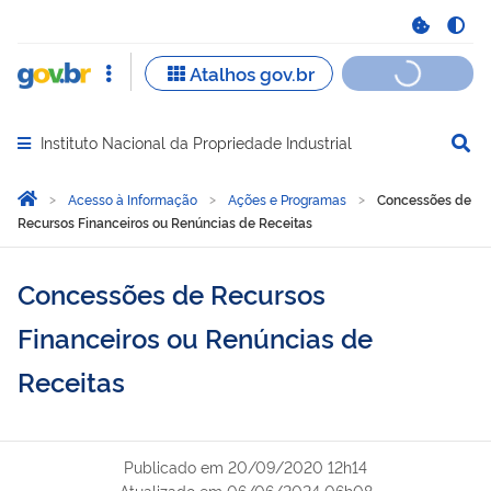
Instituto Nacional da Propriedade Industrial
Abrir menu principal de navegação
Você está aqui:
Página Inicial
Acesso à Informação
Ações e Programas
Concessões de
Recursos Financeiros ou Renúncias de Receitas
Concessões de Recursos
Financeiros ou Renúncias de
Receitas
Publicado em
20/09/2020 12h14
Atualizado em
06/06/2024 06h08