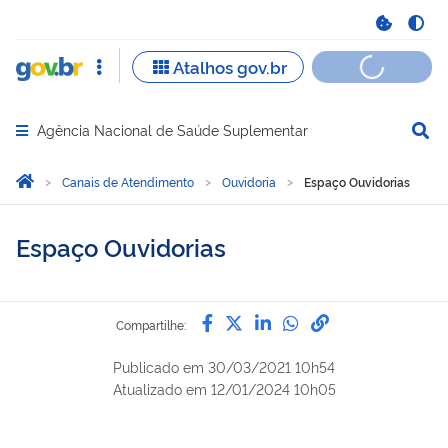
Agência Nacional de Saúde Suplementar
Abrir menu principal de navegação
Você está aqui:
Página Inicial
Canais de Atendimento
Ouvidoria
Espaço Ouvidorias
Espaço Ouvidorias
Compartilhe por Facebook
Compartilhe por Twitter
Compartilhe por Lin
Compartilhe por
link para Copi
Compartilhe:
Publicado em
30/03/2021 10h54
Atualizado em
12/01/2024 10h05