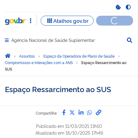
Agência Nacional de Saúde Suplementar
Abrir menu principal de navegação
Você está aqui:
Página Inicial
Assuntos
Espaço da Operadora de Plano de Saúde
Compromissos e Interações com a ANS
Espaço Ressarcimento ao
SUS
Espaço Ressarcimento ao SUS
Compartilhe por Facebook
Compartilhe por Twitter
Compartilhe por Lin
Compartilhe por
link para Copi
Compartilhe:
Publicado em
11/03/2021 13h10
Atualizado em
16/10/2025 17h49