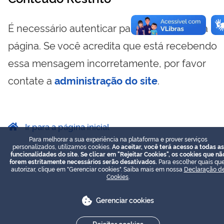
É necessário autenticar para visualizar essa
página. Se você acredita que está recebendo
essa mensagem incorretamente, por favor
contate a
administração do site
.
Ir para a página inicial
Para melhorar a sua experiência na plataforma e prover serviços
personalizados, utilizamos cookies.
Ao aceitar, você terá acesso a todas as
funcionalidades do site. Se clicar em "Rejeitar Cookies", os cookies que nã
forem estritamente necessários serão desativados.
Para escolher quais que
autorizar, clique em "Gerenciar cookies". Saiba mais em nossa
Declaração d
Cookies
.
Gerenciar cookies
Rejeitar cookies