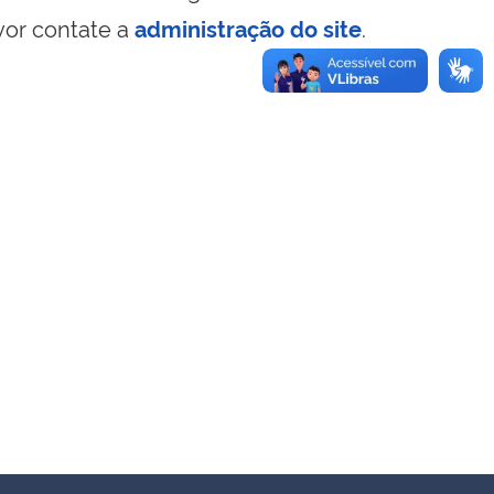
vor contate a
administração do site
.