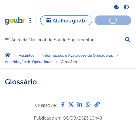
Agência Nacional de Saúde Suplementar
Abrir menu principal de navegação
Você está aqui:
Página Inicial
Assuntos
Informações e Avaliações de Operadoras
Acreditação de Operadoras
Glossário
Glossário
Compartilhe por Facebook
Compartilhe por Twitter
Compartilhe por Lin
Compartilhe por
link para Copi
Compartilhe:
Publicado em
06/08/2025 10h43