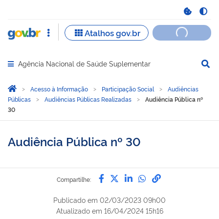
Agência Nacional de Saúde Suplementar
Abrir menu principal de navegação
Você está aqui:
Página Inicial
Acesso à Informação
Participação Social
Audiências
Públicas
Audiências Públicas Realizadas
Audiência Pública nº
30
Audiência Pública nº 30
Compartilhe por Facebook
Compartilhe por Twitter
Compartilhe por Lin
Compartilhe por
link para Copi
Compartilhe:
Publicado em
02/03/2023 09h00
Atualizado em
16/04/2024 15h16