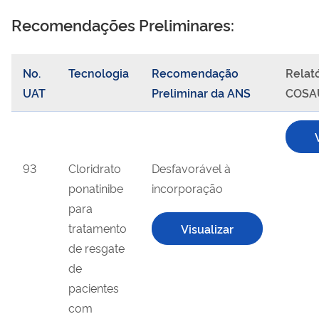
Recomendações Preliminares:
No.
Tecnologia
Recomendação
Relató
UAT
Preliminar da ANS
COSA
93
Cloridrato
Desfavorável à
ponatinibe
incorporação
para
tratamento
Visualizar
de resgate
(.pdf)
de
pacientes
com