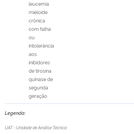
leucemia
mieloide
crônica
com falha
ou
intolerância
aos
inibidores
de tirosina
quinase de
segunda
geração
Legenda:
UAT - Unidade de Análise Técnica