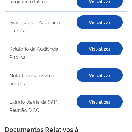
Regimento Interno
Visualizar
Gravação da Audiência
Visualizar
Pública
Relatório da Audiência
Visualizar
Pública
Nota Técnica nº 25 e
Visualizar
anexos
Extrato da ata da 591ª
Visualizar
Reunião DICOL
Documentos Relativos à