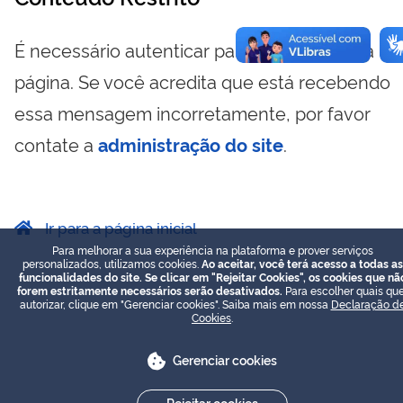
É necessário autenticar para visualizar essa
página. Se você acredita que está recebendo
essa mensagem incorretamente, por favor
contate a
administração do site
.
Ir para a página inicial
Para melhorar a sua experiência na plataforma e prover serviços
personalizados, utilizamos cookies.
Ao aceitar, você terá acesso a todas as
funcionalidades do site. Se clicar em "Rejeitar Cookies", os cookies que nã
forem estritamente necessários serão desativados.
Para escolher quais que
autorizar, clique em "Gerenciar cookies". Saiba mais em nossa
Declaração d
Cookies
.
Gerenciar cookies
Rejeitar cookies