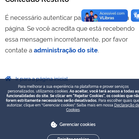
É necessário autenticar para visualizar essa
página. Se você acredita que está recebendo
essa mensagem incorretamente, por favor
contate a
administração do site
.
Ir para a página inicial
Para melhorar a sua experiência na plataforma e prover serviços
personalizados, utilizamos cookies.
Ao aceitar, você terá acesso a todas as
funcionalidades do site. Se clicar em "Rejeitar Cookies", os cookies que nã
forem estritamente necessários serão desativados.
Para escolher quais que
autorizar, clique em "Gerenciar cookies". Saiba mais em nossa
Declaração d
Cookies
.
Gerenciar cookies
Rejeitar cookies