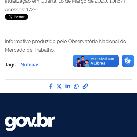
atualização em Quarta, 18 de Março de 2020, 10h57
|
Acessos: 1729
Informativo produzido pelo Observatório Nacional do
Mercado de Trabalho.
Tags:
Notícias
Compartilhe por Facebook
Compartilhe por Twitter
Compartilhe por LinkedI
Compartilhe por Wha
link para Copiar pa