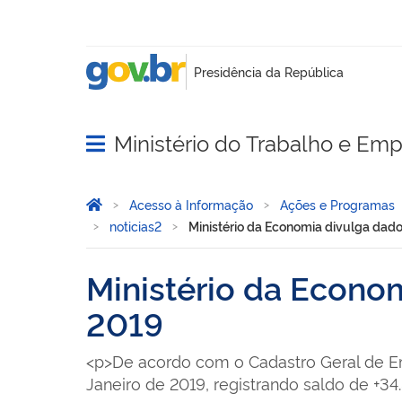
Ministério do Trabalho e Em
Abrir menu principal de navegação
Você está aqui:
Página Inicial
Acesso à Informação
Ações e Programas
noticias2
Ministério da Economia divulga dad
Ministério da Econo
2019
<p>De acordo com o Cadastro Geral de 
Janeiro de 2019, registrando saldo de +34.