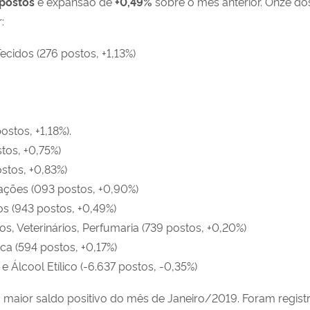
postos
e expansão de
+0,49
%
sobre o mês anterior. Onze do
:
Tecidos (276 postos, +1,13%)
stos, +1,18%).
stos, +0,75%)
ostos, +0,83%)
cações (093 postos, +0,90%)
os (943 postos, +0,49%)
s, Veterinários, Perfumaria (739 postos, +0,20%)
ica (594 postos, +0,17%)
e Álcool Etílico (-6.637 postos, -0,35%)
o maior saldo positivo do mês de Janeiro/2019. Foram regist