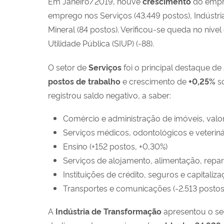
Em Janeiro/2019, houve
crescimento
do emp
emprego nos Serviços (43.449 postos), Indústria
Mineral (84 postos). Verificou-se queda no níve
Utilidade Pública (SIUP) (-88).
O setor de
Serviços
foi o principal destaque d
postos de trabalho
e crescimento de
+
0,25
%
so
registrou saldo negativo, a saber:
Comércio e administração de imóveis, valore
Serviços médicos, odontológicos e veteriná
Ensino (+152 postos, +0,30%)
Serviços de alojamento, alimentação, repa
Instituições de crédito, seguros e capitaliz
Transportes e comunicações (-2.513 postos,
A
Indústria de Transformação
apresentou o se