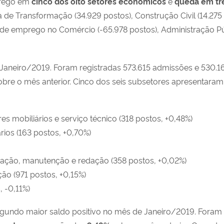
rego em
cinco dos oito setores econômicos
e
queda
em
tr
 de Transformação (34.929 postos), Construção Civil (14.275 
l de emprego no Comércio (-65.978 postos), Administração Púb
e Janeiro/2019. Foram registradas 573.615 admissões e 530.
bre o mês anterior. Cinco dos seis subsetores apresentara
s mobiliários e serviço técnico (318 postos, +0,48%)
rios (163 postos, +0,70%)
ração, manutenção e redação (358 postos, +0,02%)
ação (971 postos, +0,15%)
 -0,11%)
gundo maior saldo positivo no mês de Janeiro/2019. Foram 