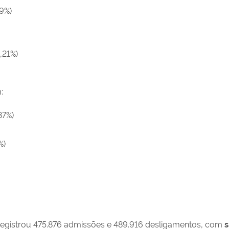
49%)
,21%)
:
37%)
%)
egistrou 475.876 admissões e 489.916 desligamentos, com
s