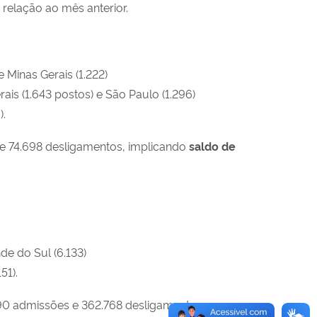
relação ao mês anterior.
 Minas Gerais (1.222)
is (1.643 postos) e São Paulo (1.296)
).
 e 74.698 desligamentos, implicando
saldo de
de do Sul (6.133)
51).
90 admissões e 362.768 desligamentos,