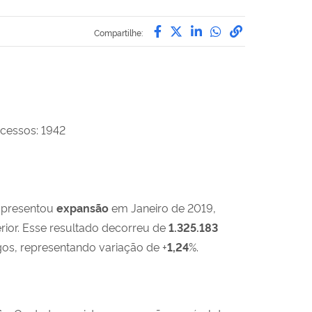
Compartilhe por Facebo
Compartilhe por Twit
Compartilhe por L
Compartilhe p
link para C
Compartilhe:
cessos: 1942
apresentou
expansão
em Janeiro de 2019,
ior. Esse resultado decorreu de
1.325.183
s, representando variação de +
1,24
%.