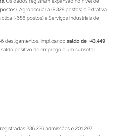
ês
. Os dados registram expansão no nível de
postos), Agropecuária (8.328 postos) e Extrativa
lica (-686 postos) e Serviços Industriais de
166 desligamentos, implicando
saldo de
+43.449
m saldo positivo de emprego e um subsetor
registradas 236.226 admissões e 201.297