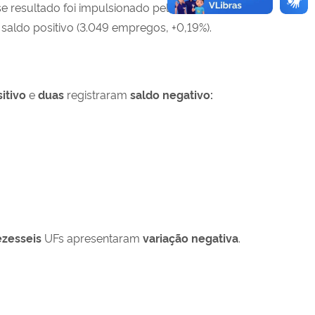
se resultado foi impulsionado pelo subsetor do
 saldo positivo (3.049 empregos, +0,19%).
itivo
e
duas
registraram
saldo negativo:
zesseis
UFs apresentaram
variação negativa
.