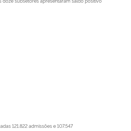
s doze subsetores apresentaram saldo positivo
radas 121.822 admissões e 107.547