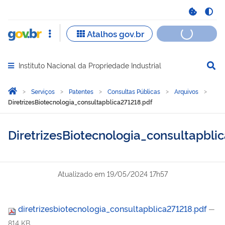
Instituto Nacional da Propriedade Industrial
Abrir menu principal de navegação
Você está aqui:
Página Inicial
Serviços
Patentes
Consultas Públicas
Arquivos
DiretrizesBiotecnologia_consultapblica271218.pdf
DiretrizesBiotecnologia_consultapbli
Atualizado em
19/05/2024 17h57
diretrizesbiotecnologia_consultapblica271218.pdf
—
814 KB