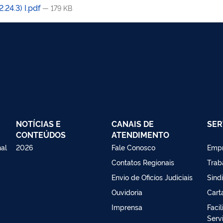
.24.3) I.pdf
— 179 KB
NOTÍCIAS E
CANAIS DE
SER
CONTEÚDOS
ATENDIMENTO
nal
2026
Fale Conosco
Emp
Contatos Regionais
Trab
Envio de Oficíos Judiciais
Sind
Ouvidoria
Cart
Imprensa
Faci
Serv