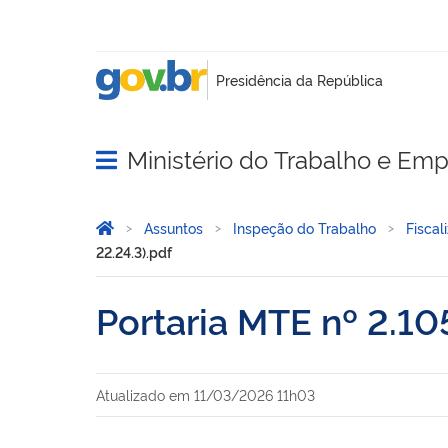
Ministério do Trabalho e Em
Abrir menu principal de navegação
Você está aqui:
Página Inicial
Assuntos
Inspeção do Trabalho
Fisca
22.24.3).pdf
Portaria MTE nº 2.10
Atualizado em
11/03/2026 11h03