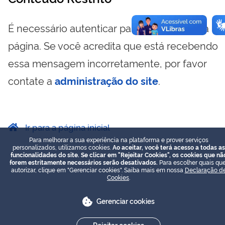
É necessário autenticar para visualizar essa
página. Se você acredita que está recebendo
essa mensagem incorretamente, por favor
contate a
administração do site
.
Ir para a página inicial
Para melhorar a sua experiência na plataforma e prover serviços
personalizados, utilizamos cookies.
Ao aceitar, você terá acesso a todas as
funcionalidades do site. Se clicar em "Rejeitar Cookies", os cookies que nã
forem estritamente necessários serão desativados.
Para escolher quais que
autorizar, clique em "Gerenciar cookies". Saiba mais em nossa
Declaração d
Cookies
.
Gerenciar cookies
Rejeitar cookies