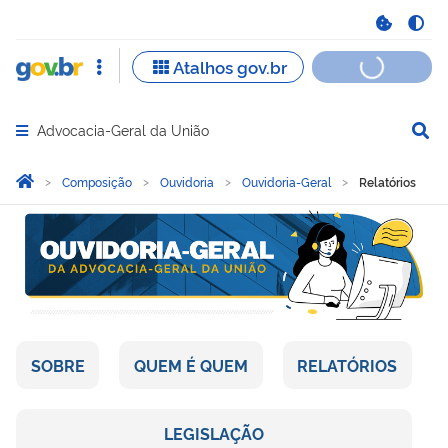
Advocacia-Geral da União
Abrir menu principal de navegação
Você está aqui:
Página Inicial
Composição
Ouvidoria
Ouvidoria-Geral
Relatórios
Relatórios
SOBRE
QUEM É QUEM
RELATÓRIOS
LEGISLAÇÃO