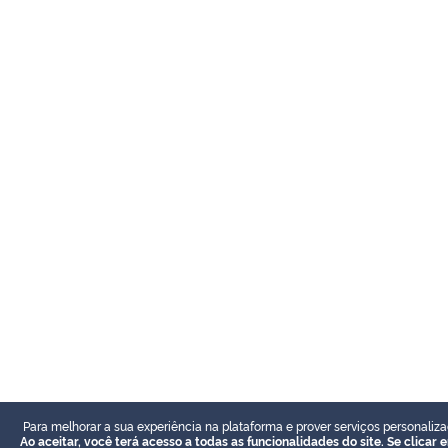
Para melhorar a sua experiência na plataforma e prover serviços personaliza
Ao aceitar, você terá acesso a todas as funcionalidades do site. Se clicar e