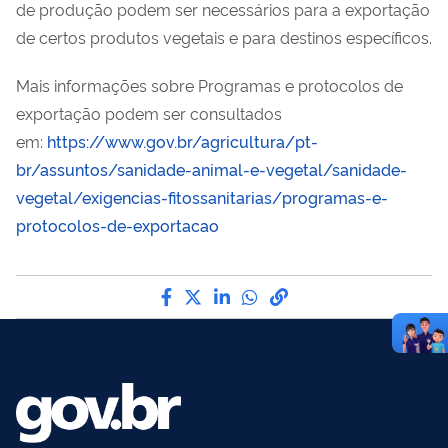
de produção podem ser necessários para a exportação
de certos produtos vegetais e para destinos específicos.
Mais informações sobre Programas e protocolos de
exportação podem ser consultados
em:
https://www.gov.br/agricultura/pt-
br/assuntos/sanidade-animal-e-vegetal/sanidade-
vegetal/exigencias-fitossanitarias/programas-e-
protocolos-de-exportacao
Compartilhe por Facebook
Compartilhe por Twitter
Compartilhe por LinkedI
Compartilhe por Wha
link para Copiar pa