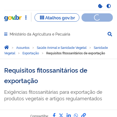
Ministério da Agricultura e Pecuária
Abrir menu principal de navegação
Você está aqui:
Página Inicial
Assuntos
Saúde Animal e Sanidade Vegetal
Sanidade
Vegetal
Exportação
Requisitos fitossanitários de exportação
Requisitos fitossanitários de
exportação
Exigências fitossanitárias para exportação de
produtos vegetais e artigos regulamentados
Compartilhe por Facebook
Compartilhe por Twitter
Compartilhe por Lin
Compartilhe por
link para Copi
Compartilhe: