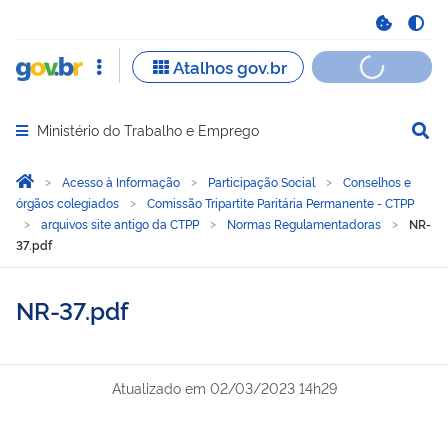
Ministério do Trabalho e Emprego
Abrir menu principal de navegação
Você está aqui:
Página Inicial
Acesso à Informação
Participação Social
Conselhos e
órgãos colegiados
Comissão Tripartite Paritária Permanente - CTPP
arquivos site antigo da CTPP
Normas Regulamentadoras
NR-
37.pdf
NR-37.pdf
Atualizado em
02/03/2023 14h29