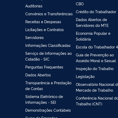
CBO
Auditorias
Crédito do Trabalhador
Convênios e Transferências
Dados Abertos de
Receitas e Despesas
Servidores do MTE
Licitações e Contratos
Economia Popular e
Servidores
Solidária
Informações Classificadas
Escola do Trabalhador 4
Serviço de Informações ao
Guia de Prevenção ao
Cidadão - SIC
Assédio Moral e Sexual
Perguntas Frequentes
Inspeção do Trabalho
Dados Abertos
Legislação
Transparência e Prestação
Observatório Nacional 
de Contas
Mercado de Trabalho
Sistema Eletrônico de
Conferência Nacional d
Informações - SEI
Trabalho (CNT)
Demonstrações Contábeis
Guias de Emendas