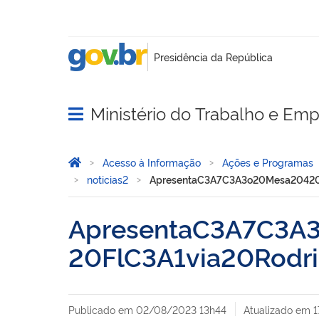
Ministério do Trabalho e Em
Abrir menu principal de navegação
Você está aqui:
Página Inicial
Acesso à Informação
Ações e Programas
noticias2
ApresentaC3A7C3A3o20Mesa20420
ApresentaC3A7C3A
20FlC3A1via20Rodr
Publicado em
02/08/2023 13h44
Atualizado em
1