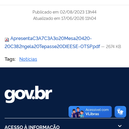
Publicado em
02/08/2023 13h44
Atualizado em
17/06/2026 11h04
ApresentaC3A7C3A3o20Mesa20420-
20C382ngela20Tepasse20DIEESE-OTSP.pdf
— 2674 KB
Tags:
Notícias
ACESSO À INFORMAÇÃO