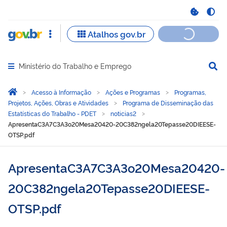
Ministério do Trabalho e Emprego
Abrir menu principal de navegação
Você está aqui:
Página Inicial
Acesso à Informação
Ações e Programas
Programas,
Projetos, Ações, Obras e Atividades
Programa de Disseminação das
Estatísticas do Trabalho - PDET
noticias2
ApresentaC3A7C3A3o20Mesa20420-20C382ngela20Tepasse20DIEESE-
OTSP.pdf
ApresentaC3A7C3A3o20Mesa20420-
20C382ngela20Tepasse20DIEESE-
OTSP.pdf