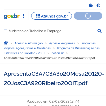
Ministério do Trabalho e Emprego
Abrir menu principal de navegação
Você está aqui:
Página Inicial
Acesso à Informação
Ações e Programas
Programas,
Projetos, Ações, Obras e Atividades
Programa de Disseminação das
Estatísticas do Trabalho - PDET
noticias2
ApresentaC3A7C3A3o20Mesa20120-20JosC3A920Ribeiro20OIT.pdf
ApresentaC3A7C3A3o20Mesa20120-
20JosC3A920Ribeiro20OIT.pdf
Publicado em
02/08/2023 13h44