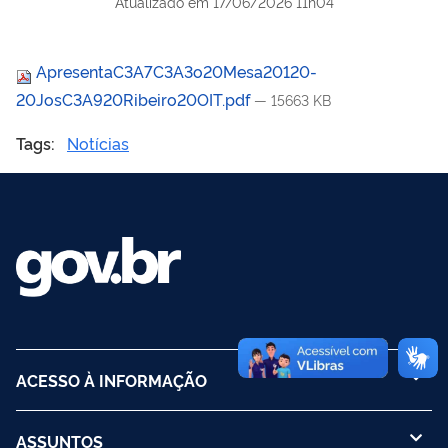
Atualizado em
17/06/2026 11h04
ApresentaC3A7C3A3o20Mesa20120-
20JosC3A920Ribeiro20OIT.pdf
— 15663 KB
Tags:
Notícias
ACESSO À INFORMAÇÃO
ASSUNTOS