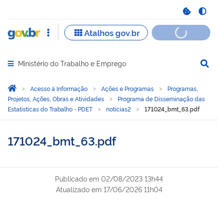
Ministério do Trabalho e Emprego
Abrir menu principal de navegação
Você está aqui:
Página Inicial
Acesso à Informação
Ações e Programas
Programas,
Projetos, Ações, Obras e Atividades
Programa de Disseminação das
Estatísticas do Trabalho - PDET
noticias2
171024_bmt_63.pdf
171024_bmt_63.pdf
Publicado em
02/08/2023 13h44
Atualizado em
17/06/2026 11h04