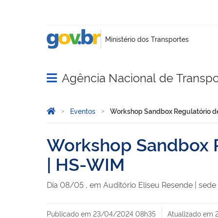
Agência Nacional de Transpo
Abrir menu principal de navegação
Você está aqui:
Página Inicial
Eventos
Workshop Sandbox Regulatório d
Workshop Sandbox R
| HS-WIM
Dia
08/05
,
em Auditório Eliseu Resende | sed
Publicado em
23/04/2024 08h35
Atualizado em