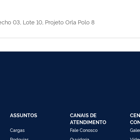
echo 03, Lote 10, Projeto Orla Polo 8
ASSUNTOS
CANAIS DE
CEN
ATENDIMENTO
CO
Cargas
Fale Conosco
Gale
Rodovias
Ouvidoria
Víde