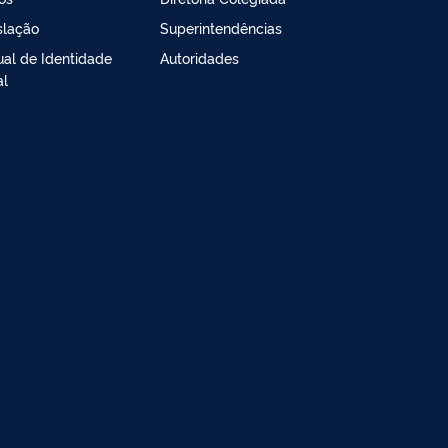
slação
Superintendências
al de Identidade
Autoridades
al