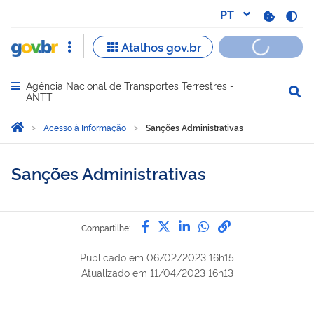
Agência Nacional de Transportes Terrestres -
Abrir menu principal de navegação
ANTT
Você está aqui:
Página Inicial
Acesso à Informação
Sanções Administrativas
Sanções Administrativas
Compartilhe por Facebook
Compartilhe por Twitter
Compartilhe por Lin
Compartilhe por
link para Copi
Compartilhe:
Publicado em
06/02/2023 16h15
Atualizado em
11/04/2023 16h13