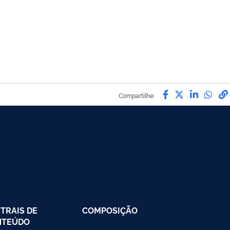
Compartilhe 
Compartil
Compar
Com
Compartilhe:
TRAIS DE
COMPOSIÇÃO
NTEÚDO