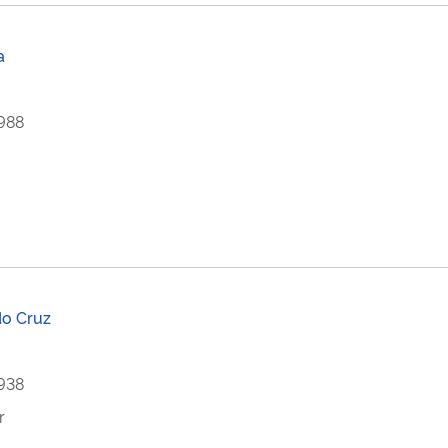
a
1988
do Cruz
1938
r