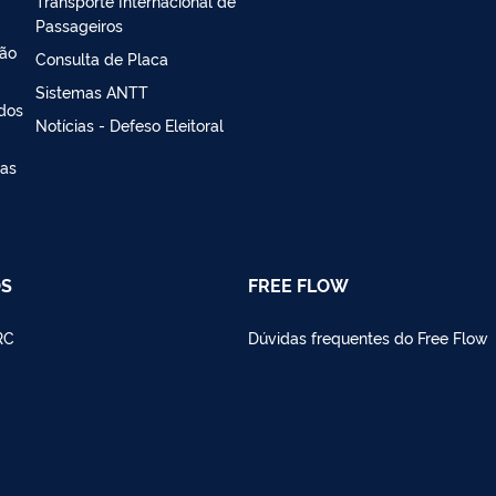
Transporte Internacional de
Passageiros
ção
Consulta de Placa
Sistemas ANTT
 dos
Notícias - Defeso Eleitoral
ias
OS
FREE FLOW
RC
Dúvidas frequentes do Free Flow