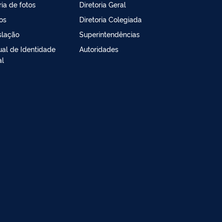
ria de fotos
Diretoria Geral
os
Diretoria Colegiada
slação
Superintendências
al de Identidade
Autoridades
al